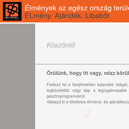
Élmények az egész ország terül
ÉLmény. Ajándék. Libabőr
Köszöntő
Örülünk, hogy itt vagy, nézz körü
Fedezd fel a felejthetetlen kalandok világ
legközelebbi vagy épp a legizgalmasabb 
gasztroprogramokról.
Válaszd ki a tökéletes élményt, és ajándéko