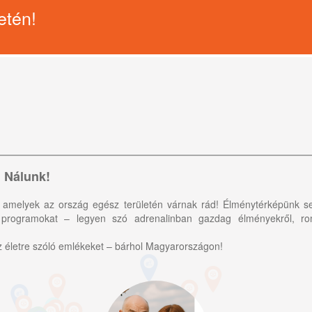
etén!
l Nálunk!
át, amelyek az ország egész területén várnak rád! Élménytérképünk
programokat – legyen szó adrenalinban gazdag élményekről, rom
zz életre szóló emlékeket – bárhol Magyarországon!