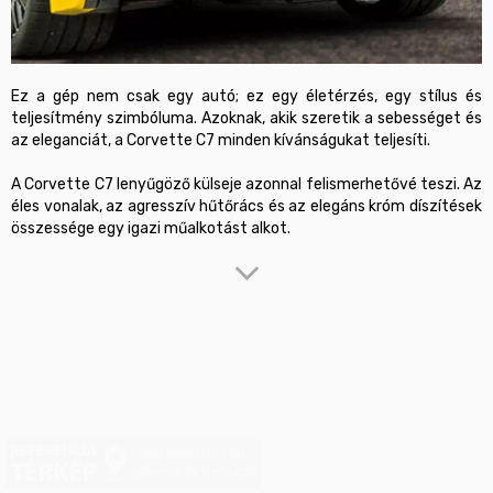
Ez a gép nem csak egy autó; ez egy életérzés, egy stílus és 
teljesítmény szimbóluma. Azoknak, akik szeretik a sebességet és 
az eleganciát, a Corvette C7 minden kívánságukat teljesíti.

A Corvette C7 lenyűgöző külseje azonnal felismerhetővé teszi. Az 
éles vonalak, az agresszív hűtőrács és az elegáns króm díszítések 
összessége egy igazi műalkotást alkot. 
Az autó belső teré sem marad el a minőségben, a prémium 
anyagok, az ergonomikus kialakítás és a high-tech szórakoztató 
rendszer mind a vezető és az utasok kényelmét szolgálja.

A Chevrolet Corvette C7 nem csak a kinézete miatt lenyűgöző, 
hanem az utakon is teljes mértékben kifejezi az autózás 
művészetét. A precíz kormányzás, a könnyű és merev váz, 
valamint a hatékony futómű együtt teszik lehetővé, hogy 
minden kanyarban élvezhesse a vezetés örömét. Az autó egyesíti 
referenciaterkep.hu
a hihetetlen teljesítményt és a mindennapi használhatóságot, így 
powered by Netkorzo
mind a versenypályán, mind a városi utakon otthon érzi magát.
