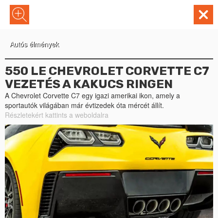
Autós élmények
550 LE​ CHEVROLET CORVETTE C7
VEZETÉS A KAKUCS RINGEN
A Chevrolet Corvette C7 egy igazi amerikai ikon, amely a
sportautók világában már évtizedek óta mércét állít.
Részletekért kattints a weboldalra