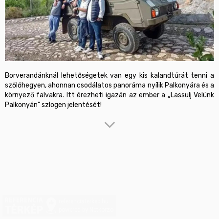
Borverandánknál lehetőségetek van egy kis kalandtúrát tenni a 
szőlőhegyen, ahonnan csodálatos panoráma nyílik Palkonyára és a 
környező falvakra. Itt érezheti igazán az ember a „Lassulj Velünk 
Palkonyán” szlogen jelentését! 
A kirándulás során a szőlőhegy rejtett kincsét is megmutatjuk, 
mint például:

Szent Bertalan Kápolna

Palkonyai és Villányi szőlősorok

Fekete hegy

Ördögárok

Villányi Pincesor

Villányi kilátó

referenciaterkep.hu
Visszafelé másik útvonalon érkezünk, így lehetőség van 
powered by Netkorzo
Villánykövesdet is megtekinteni.
