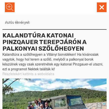
Autós élmények
KALANDTÚRA KATONAI
PINZQAUER TEREPJÁRÓN A
PALKONYAI SZŐLŐHEGYEN
Kalandtúra a szőlőhegyen a Villányi borvidéken! Ha kíváncsiak
vagytok, hogy hol terem a szőlő, melyből a palkonyai borok
készülnek vagy csak szeretnétek egy katonai Pinzgauer-el utazni,
ezt a programot Nektek találták ki!
Részletekért kattints a weboldalra