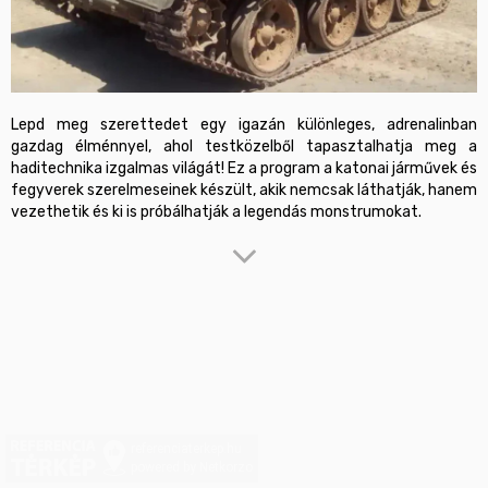
Lepd meg szerettedet egy igazán különleges, adrenalinban 
gazdag élménnyel, ahol testközelből tapasztalhatja meg a 
haditechnika izgalmas világát! Ez a program a katonai járművek és 
fegyverek szerelmeseinek készült, akik nemcsak láthatják, hanem 
Ajándékozottad részese lehet egy kb. 2,5 órás, izgalmakkal teli 
kalandnak:

VT-55 harckocsi élményvezetés – 1 kör a változatos, erdős-
bokros tankvezetési pályán, ahol igazán átélheti a lánctalpas 
erejét

MTLBU lánctalpas harcjármű élményvezetés – 1 kör ugyanazon a 
pályán

Élménylövészet – 40 lövés különböző katonai fegyverekkel

A tényleges vezetés időtartama kb. 15 perc 
referenciaterkep.hu
körönként/járművenként, mely függ a vezetőtől és az aktuális 
powered by Netkorzo
időjárástól is. 
