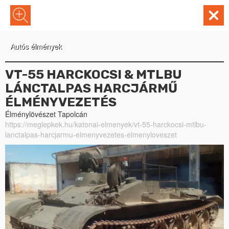
Autós élmények
VT-55 HARCKOCSI & MTLBU
LÁNCTALPAS HARCJÁRMŰ
ÉLMÉNYVEZETÉS
Élménylövészet Tapolcán
https://meglepkek.hu/katonai-elmenyek/vt-55-harckocsi-mtlbu-
lanctalpas-harcjarmu-elmenyvezetes-elmenyloveszet