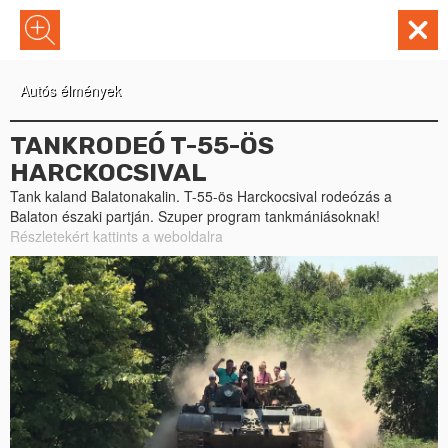
Autós élmények
TANKRODEÓ T-55-ÖS
HARCKOCSIVAL
Tank kaland Balatonakalin. T-55-ös Harckocsival rodeózás a
Balaton északi partján. Szuper program tankmániásoknak!
Részletekért kattints a weboldalra