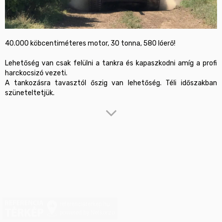
40.000 köbcentiméteres motor, 30 tonna, 580 lóerő!

Lehetőség van csak felülni a tankra és kapaszkodni amíg a profi 
harckocsizó vezeti.

A tankozásra tavasztól őszig van lehetőség. Téli időszakban 
szüneteltetjük.
A programon utasként vehettek részt, akár 5 fővel! Vezetésre 
ebben az esetben sajnos nincs lehetőség, de a lánctalpas 
harckocsit profi sofőr vezeti majd így az élmény garantált!

Az élmény időtartama: 5 perc

FONTOS!

A harckocsin tartózkodni módosult tudatállapotban (kábítószer, 
alkohol és gyógyszer hatása alatt) TILOS! Mindenki ennek 
megfelelően érkezzen az élményre!

referenciaterkep.hu
Zárt cipő, valamint váltóruházat ajánlott. 

powered by Netkorzo
Lőni nem lehet, a jármű jogszabályoknak megfelelően 